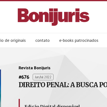
io de originais
contato
e-books patrocinados
Revista Bonijuris
#676
Jun/Jul 2022
DIREITO PENAL: A BUSCA 
Edição Digital disponível