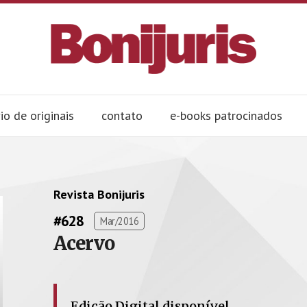
io de originais
contato
e-books patrocinados
Revista Bonijuris
#628
Mar/2016
Acervo
Edição Digital disponível