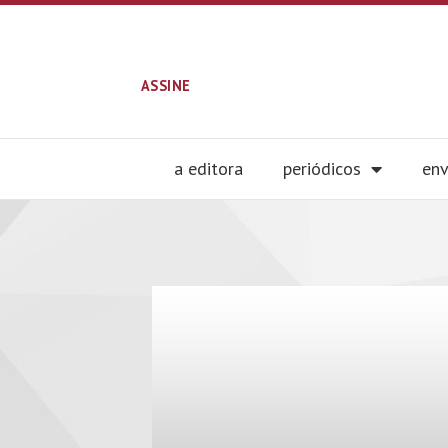
ASSINE
a editora
periódicos
env