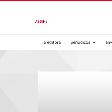
ASSINE
a editora
periódicos
env