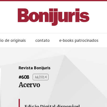
io de originais
contato
e-books patrocinados
Revista Bonijuris
#608
Jul/2014
Acervo
Edição Digital disponível