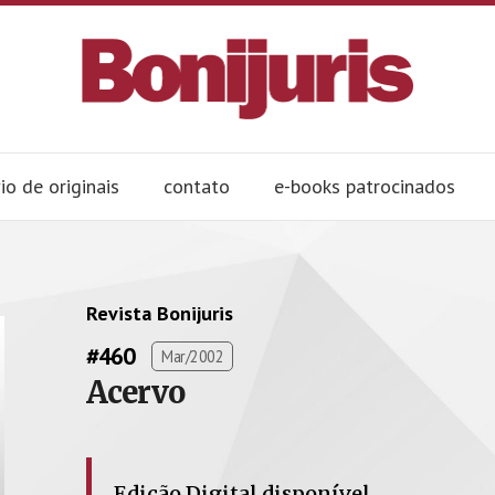
io de originais
contato
e-books patrocinados
Revista Bonijuris
#460
Mar/2002
Acervo
Edição Digital disponível