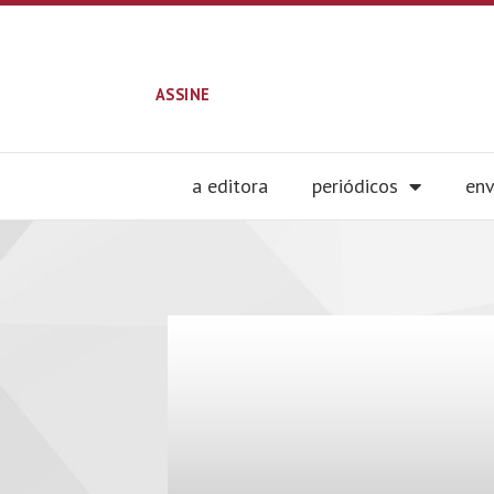
ASSINE
a editora
periódicos
env