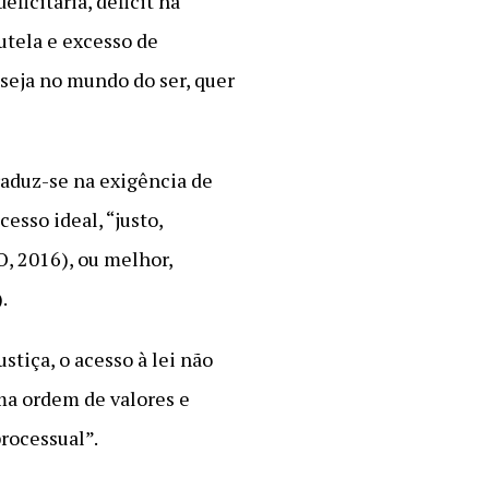
eficitária, déficit na
utela e excesso de
seja no mundo do ser, quer
traduz-se na exigência de
sso ideal, “justo,
O, 2016), ou melhor,
.
stiça, o acesso à lei não
uma ordem de valores e
rocessual”.