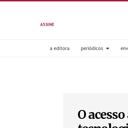
ASSINE
a editora
periódicos
env
O acesso 