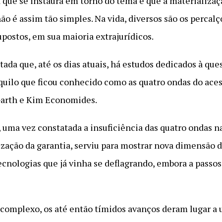
 que se instaura em torno do tema é que a materializaç
não é assim tão simples. Na vida, diversos são os percal
ostos, em sua maioria extrajurídicos.
tada que, até os dias atuais, há estudos dedicados à qu
uilo que ficou conhecido como as quatro ondas do acess
Garth e Kim Economides.
 uma vez constatada a insuficiência das quatro ondas n
zação da garantia, serviu para mostrar nova dimensão do
cnologias que já vinha se deflagrando, embora a passos 
complexo, os até então tímidos avanços deram lugar a 