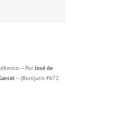
êmico. -- Por
José de
 Garcel
-- (Bonijuris #672