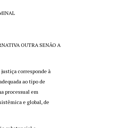
IMINAL
RNATIVA OUTRA SENÃO A
 justiça corresponde à
 adequada ao tipo de
na processual em
istêmica e global, de