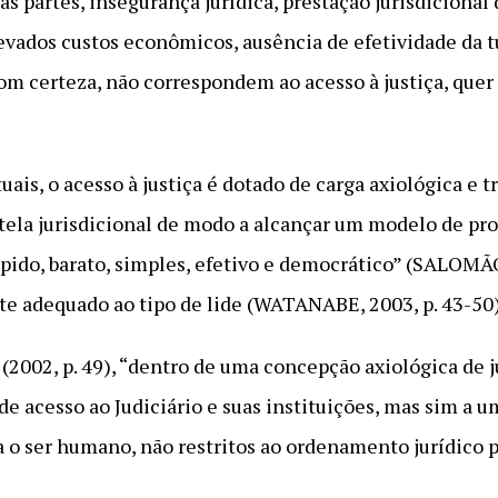
s partes, insegurança jurídica, prestação jurisdicional d
levados custos econômicos, ausência de efetividade da t
m certeza, não correspondem ao acesso à justiça, quer 
ais, o acesso à justiça é dotado de carga axiológica e 
la jurisdicional de modo a alcançar um modelo de proce
pido, barato, simples, efetivo e democrático” (SALOMÃ
e adequado ao tipo de lide (WATANABE, 2003, p. 43-50)
2002, p. 49), “dentro de uma concepção axiológica de ju
de acesso ao Judiciário e suas instituições, mas sim a 
 o ser humano, não restritos ao ordenamento jurídico p