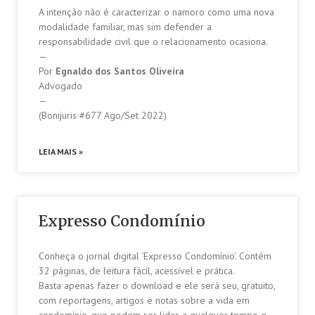
A intenção não é caracterizar o namoro como uma nova
modalidade familiar, mas sim defender a
responsabilidade civil que o relacionamento ocasiona.
—
Por
Egnaldo dos Santos Oliveira
Advogado
—
(Bonijuris #677 Ago/Set 2022)
LEIA MAIS »
Expresso Condomínio
Conheça o jornal digital ‘Expresso Condomínio’. Contém
32 páginas, de leitura fácil, acessível e prática.
Basta apenas fazer o download e ele será seu, gratuito,
com reportagens, artigos e notas sobre a vida em
condomínio, que podem ser lidas a qualquer tempo e