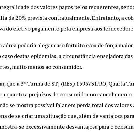
tegralidade dos valores pagos pelos requerentes, sendo
lta de 20% prevista contratualmente. Entretanto, a co
va do efetivo pagamento pela empresa aos fornecedores
 aérea poderia alegar caso fortuito e/ou de força maio
 caso destas epidemias, a circunstância ensejadora das
partes, muito menos ao consumidor.
ar, que a 3ª Turma do STJ (REsp 1595731/RO, Quarta Tu
ou quanto a prejuízos do consumidor no cancelamento 
 “não se mostra possível falar em perda total dos valor
pena de se criar uma situação que, além de vantajosa pa
, mostra-se excessivamente desvantajosa para o consumi