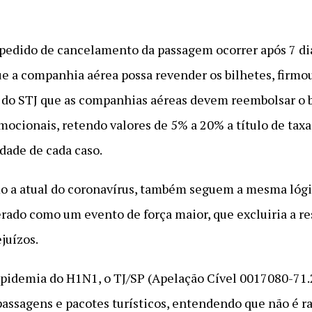
 pedido de cancelamento da passagem ocorrer após 7 d
ue a companhia aérea possa revender os bilhetes, fir
 do STJ que as companhias aéreas devem reembolsar o 
ocionais, retendo valores de 5% a 20% a título de taxa
dade de cada caso.
o a atual do coronavírus, também seguem a mesma lógi
erado como um evento de força maior, que excluiria a r
juízos.
a epidemia do H1N1, o TJ/SP (Apelação Cível 0017080-71
assagens e pacotes turísticos, entendendo que não é ra