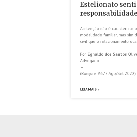
Estelionato sent
responsabilidade
A intenção não é caracteriza
modalidade familiar, mas sim 
civil que o relacionamento oca
—
Por
Egnaldo dos Santos Oliv
Advogado
—
(Bonijuris #677 Ago/Set 2022)
LEIA MAIS »