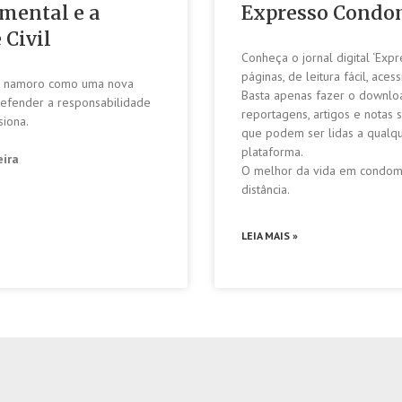
imental e a
Expresso Condo
 Civil
Conheça o jornal digital ‘Exp
páginas, de leitura fácil, acess
r o namoro como uma nova
Basta apenas fazer o downloa
defender a responsabilidade
reportagens, artigos e notas
siona.
que podem ser lidas a qualq
plataforma.
eira
O melhor da vida em condomí
distância.
LEIA MAIS »