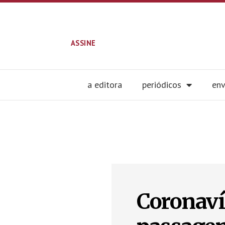
ASSINE
a editora
periódicos
env
Coronavír